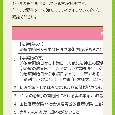
１～６の要件を満たしている方が対象です。
「全ての要件を全て満たしているか」
について必ずご
確認ください。
要件
【法律婚の方】
治療開始日から申請日まで婚姻関係があること
【事実婚の方】
１
①治療開始日から申請日まで他に法律上の配偶者が
②治療の結果出生した子について認知を行う意向があ
③治療開始日から申請日まで同一世帯であること
※別世帯の場合は、申立書（任意様式）に２人が別世
２
保険診療として体外受精および顕微授精を受け、先進
３
「１回の治療」の開始日における妻の年齢が43歳未満
４
国民健康保険や社会保険等公的健康保険に加入して
５
大和市の市税等に滞納がないこと