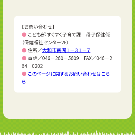
【お問い合わせ】
●
こども部 すくすく子育て課 母子保健係
（保健福祉センター2F）
●
住所／
大和市鶴間１－３１－７
●
電話／046－260－5609 FAX／046－2
64－0202
●
このページに関するお問い合わせはこち
ら