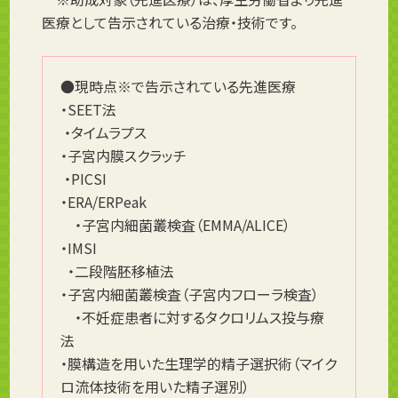
医療として告示されている治療・技術です。
●現時点※で告示されている先進医療
・SEET法
・タイムラプス
・子宮内膜スクラッチ
・PICSI
・ERA/ERPeak
・子宮内細菌叢検査（EMMA/ALICE）
・IMSI
・二段階胚移植法
・子宮内細菌叢検査（子宮内フローラ検査）
・不妊症患者に対するタクロリムス投与療
法
・膜構造を用いた生理学的精子選択術（マイク
ロ流体技術を用いた精子選別）