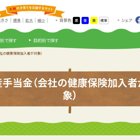
大きさ
背景色
シェア
標準
拡大
縮小
黒
青
黄
標準
別で探す
目的別で探す
社の健康保険加入者が対象）
産手当金（会社の健康保険加入者
象）