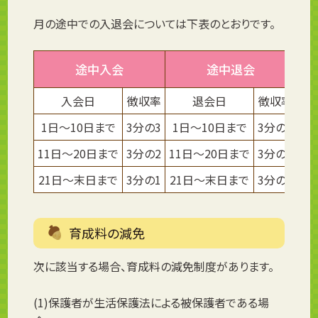
月の途中での入退会については下表のとおりです。
途中入会
途中退会
入会日
徴収率
退会日
徴収率
1日～10日まで
3分の3
1日～10日まで
3分の1
1
11日～20日まで
3分の2
11日～20日まで
3分の2
1
21日～末日まで
3分の1
21日～末日まで
3分の3
育成料の減免
次に該当する場合、育成料の減免制度があります。
(1)保護者が生活保護法による被保護者である場