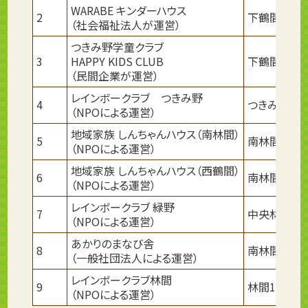
WARABE キンダーハウス
2
下鶴間413-
（社会福祉法人が運営）
つきみ野学童クラブ
3
HAPPY KIDS CLUB
下鶴間423-
（民間企業が運営）
レインボークラブ つきみ野
4
つきみ野2-7
（NPOによる運営）
地域家族 しんちゃんハウス（南林間）
5
南林間7-1-1
（NPOによる運営）
地域家族 しんちゃんハウス（西鶴間）
6
南林間6-7-3
（NPOによる運営）
レインボークラブ 緑野
7
中央林間5-4
（NPOによる運営）
あかりのまなび舎
8
南林間1-6-1
（一般社団法人による運営）
レインボークラブ林間
9
林間1-5-8
（NPOによる運営）