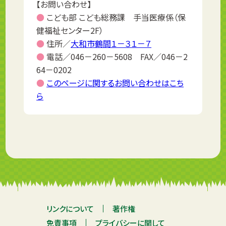
【お問い合わせ】
●
こども部 こども総務課 手当医療係（保
健福祉センター2F）
●
住所／
大和市鶴間１－３１－７
●
電話／046－260－5608 FAX／046－2
64－0202
●
このページに関するお問い合わせはこち
ら
リンクについて
著作権
免責事項
プライバシーに関して