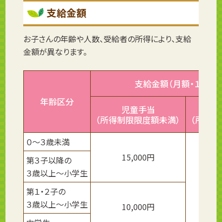
支給金額
お子さんの年齢や人数、受給者の所得により、支給
金額が異なります。
支給金額（月額・１人あ
年齢区分
児童手当
（所得制限限度額未満）
（所得制
０～３歳未満
15,000円
第３子以降の
３歳以上～小学生
第１・２子の
３歳以上～小学生
10,000円