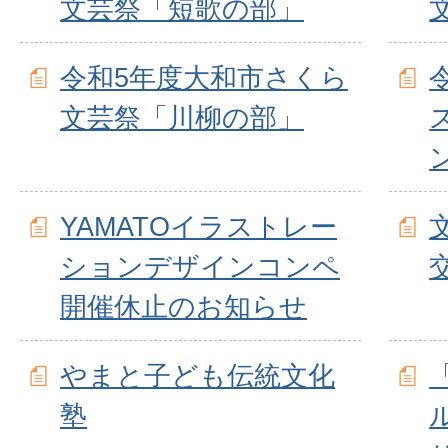
文芸祭「短歌の部」
令和5年度大和市さくら
文芸祭「川柳の部」
YAMATOイラストレー
ションデザインコンペ
開催休止のお知らせ
やまと子ども伝統文化
塾