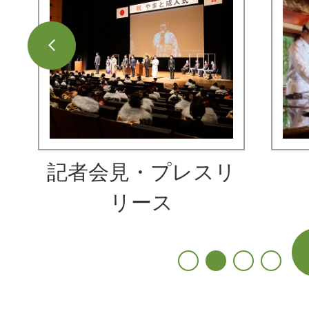
目
目
の
の
ス
ス
ラ
ラ
イ
イ
ド
ド
記者会見・プレスリ
リース