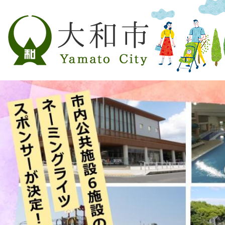
2
3
枚
枚
目
目
の
の
ス
ス
ラ
ラ
イ
イ