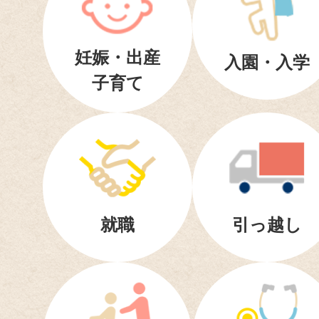
妊娠・出産
入園・入学
子育て
就職
引っ越し