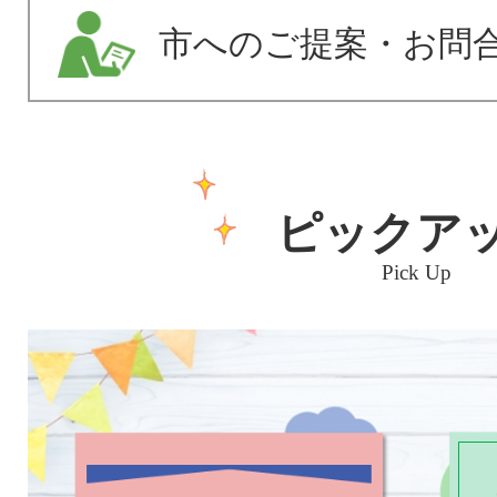
市へのご提案・お問
ピックア
Pick Up
1
枚
目
の