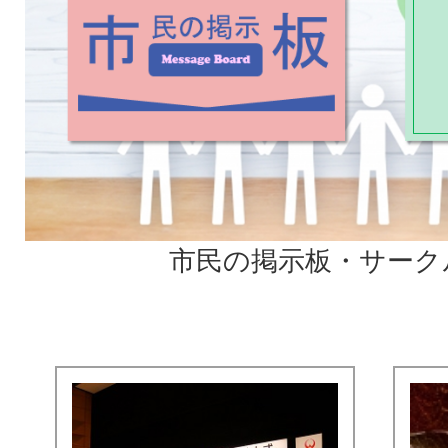
ス
ラ
イ
ド
市民の掲示板・サーク
2
3
枚
枚