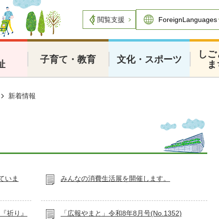
閲覧支援
・
しご
子育て・教育
文化・スポーツ
祉
ま
新着情報
ていま
みんなの消費生活展を開催します。
～『祈り』
「広報やまと」令和8年8月号(No.1352)