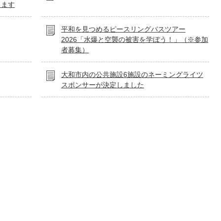
します
平和を見つめるピースリングバスツアー
2026「水爆と空襲の被害を学ぼう！」（※参加
者募集）
大和市内の公共施設6施設のネーミングライツ
スポンサーが決定しました