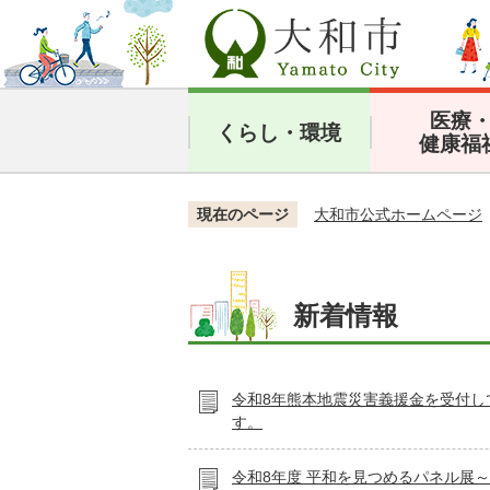
医療
くらし・環境
健康福
現在のページ
大和市公式ホームページ
新着情報
令和8年熊本地震災害義援金を受付し
す。
令和8年度 平和を見つめるパネル展