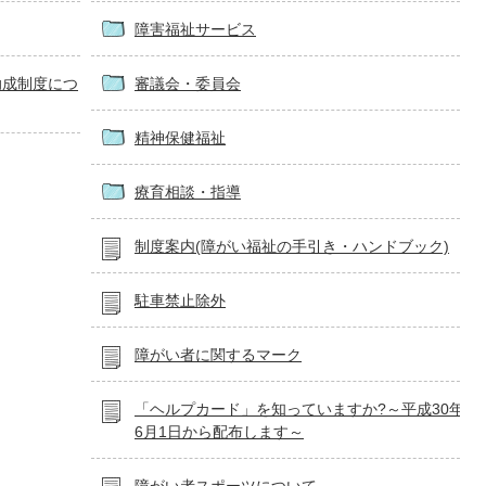
障害福祉サービス
助成制度につ
審議会・委員会
精神保健福祉
療育相談・指導
制度案内(障がい福祉の手引き・ハンドブック)
駐車禁止除外
障がい者に関するマーク
「ヘルプカード」を知っていますか?～平成30年
6月1日から配布します～