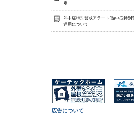
定
熱中症特別警戒アラート(熱中症特別
運用について
広告について