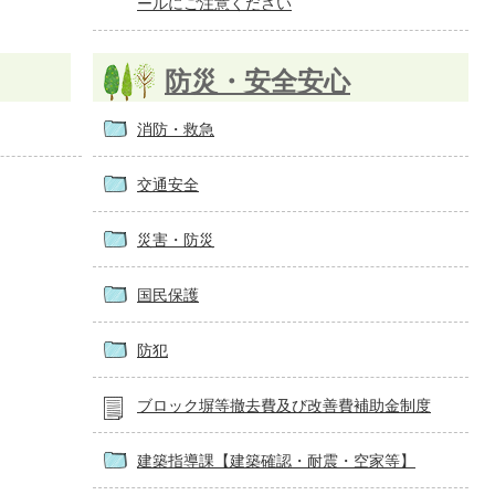
ールにご注意ください
防災・安全安心
消防・救急
交通安全
災害・防災
国民保護
防犯
ブロック塀等撤去費及び改善費補助金制度
建築指導課【建築確認・耐震・空家等】