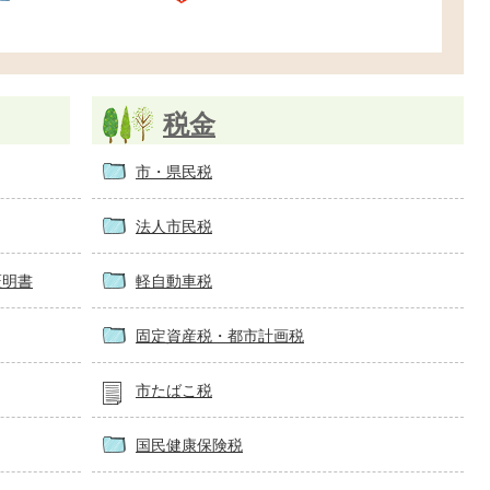
税金
市・県民税
法人市民税
証明書
軽自動車税
固定資産税・都市計画税
市たばこ税
国民健康保険税