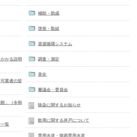
補助・助成
啓発・取組
資源循環システム
にかかる説明
調査・測定
美化
許可業者の皆
審議会・委員会
来館」（令和
除染に関するお知らせ
飲用に関する井戸について
者一覧
専用水道・簡易専用水道