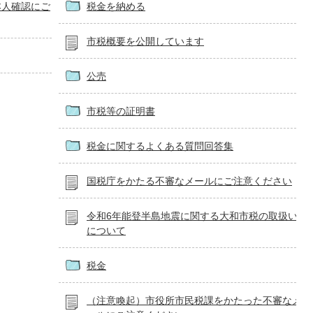
本人確認にご
税金を納める
市税概要を公開しています
公売
市税等の証明書
税金に関するよくある質問回答集
国税庁をかたる不審なメールにご注意ください
令和6年能登半島地震に関する大和市税の取扱い
について
税金
（注意喚起）市役所市民税課をかたった不審なメ