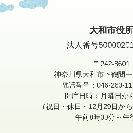
大和市役
法人番号50000201
〒242-8601
神奈川県大和市下鶴間一
電話番号：046-263-1
開庁日時：月曜日か
（祝日・休日・12月29日か
午前8時30分～午