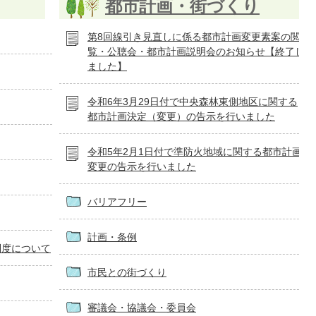
都市計画・街づくり
第8回線引き見直しに係る都市計画変更素案の閲
覧・公聴会・都市計画説明会のお知らせ【終了し
ました】
令和6年3月29日付で中央森林東側地区に関する
都市計画決定（変更）の告示を行いました
令和5年2月1日付で準防火地域に関する都市計画
変更の告示を行いました
バリアフリー
計画・条例
制度について
市民との街づくり
審議会・協議会・委員会