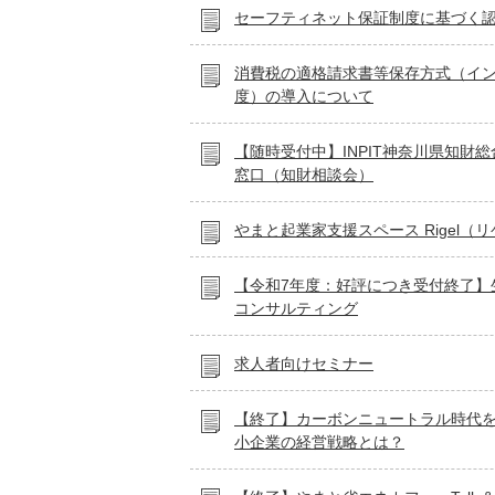
セーフティネット保証制度に基づく
消費税の適格請求書等保存方式（イ
度）の導入について
【随時受付中】INPIT神奈川県知財
窓口（知財相談会）
やまと起業家支援スペース Rigel（
【令和7年度：好評につき受付終了】
コンサルティング
求人者向けセミナー
【終了】カーボンニュートラル時代
小企業の経営戦略とは？