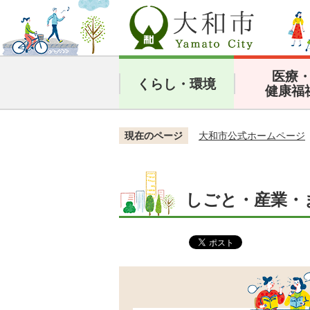
医療
くらし・環境
健康福
現在のページ
大和市公式ホームページ
しごと・産業・