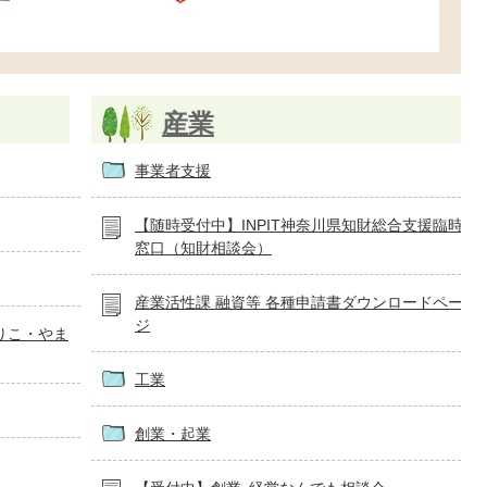
産業
事業者支援
【随時受付中】INPIT神奈川県知財総合支援臨時
窓口（知財相談会）
産業活性課 融資等 各種申請書ダウンロードペー
ジ
りこ・やま
工業
創業・起業