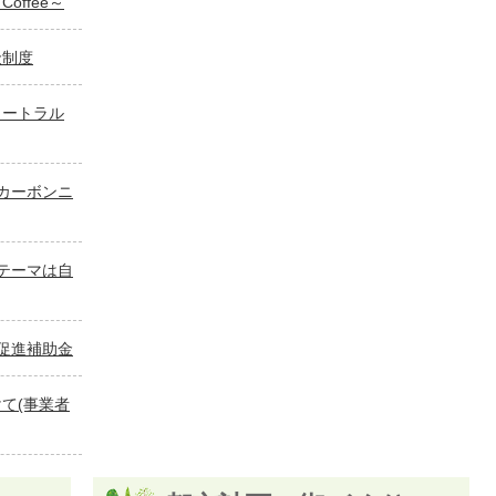
offee～
金制度
ュートラル
カーボンニ
テーマは自
促進補助金
て(事業者