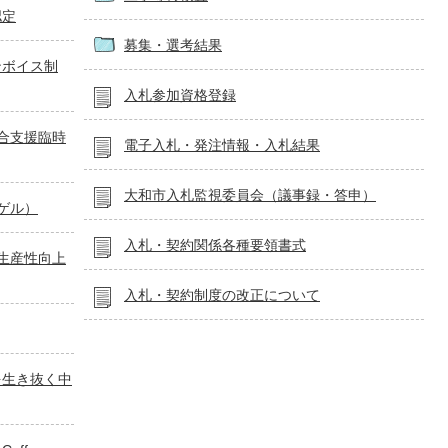
認定
募集・選考結果
ンボイス制
入札参加資格登録
総合支援臨時
電子入札・発注情報・入札結果
大和市入札監視委員会（議事録・答申）
リゲル）
入札・契約関係各種要領書式
生産性向上
入札・契約制度の改正について
を生き抜く中