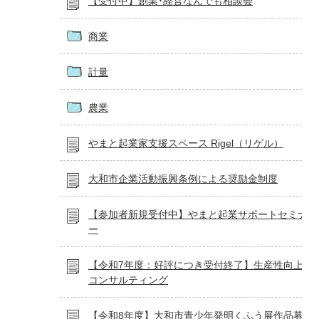
【受付中】創業･経営なんでも相談会
商業
計量
農業
やまと起業家支援スペース Rigel（リゲル）
大和市企業活動振興条例による奨励金制度
【参加者新規受付中】やまと起業サポートセミナ
ー
【令和7年度：好評につき受付終了】生産性向上
コンサルティング
【令和8年度】大和市青少年発明くふう展作品募