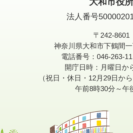
大和市役
法人番号50000201
〒242-8601
神奈川県大和市下鶴間一
電話番号：046-263-1
開庁日時：月曜日か
（祝日・休日・12月29日か
午前8時30分～午