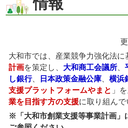
情報
更
大和市では、産業競争力強化法に
計画
を策定し、
大和商工会議所
、
し銀行
、
日本政策金融公庫
、
横浜
支援プラットフォームやまと
」を
業を目指す方の支援
に取り組んで
※「大和市創業支援等事業計画
」
ご参照ください。