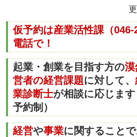
更
仮予約は産業活性課（046-2
電話で！
起業・創業を目指す方の
漠
営者の経営課題
に対して、
業診断士
が相談に応じます
予約制）
経営
や
事業
に関することで