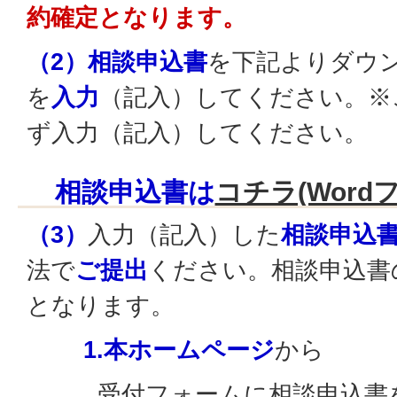
約確定となります。
（2）相談申込書
を下記よりダウ
を
入力
（記入）してください。※
ず入力（記入）してください。
相談申込書は
コチラ(Wordフ
（3）
入力（記入）した
相談申込
法で
ご提出
ください。相談申込書
となります。
1.本ホームページ
から
受付フォーム
に相談申込書