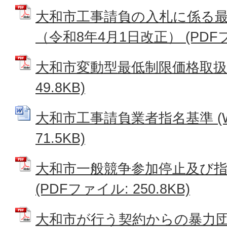
大和市工事請負の入札に係る
（令和8年4月1日改正） (PDFファ
大和市変動型最低制限価格取扱要
49.8KB)
大和市工事請負業者指名基準 (W
71.5KB)
大和市一般競争参加停止及び
(PDFファイル: 250.8KB)
大和市が行う契約からの暴力