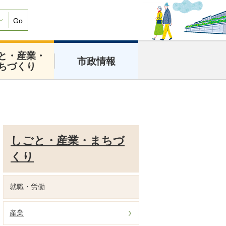
Go
と・産業・
市政情報
ちづくり
しごと・産業・まちづ
くり
就職・労働
産業