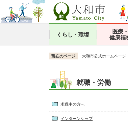
医療
くらし・環境
健康福
現在のページ
大和市公式ホームページ
就職・労働
求職中の方へ
インターンシップ