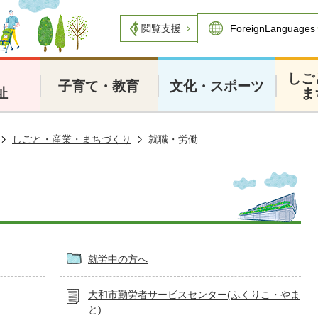
閲覧支援
・
しご
子育て・教育
文化・スポーツ
祉
ま
しごと・産業・まちづくり
就職・労働
就労中の方へ
大和市勤労者サービスセンター(ふくりこ・やま
と)