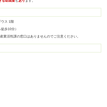
できる助成金
も
あり
ます。
ギウス 1階
徒歩10分）
産業活性課の窓口はありませんのでご注意ください。