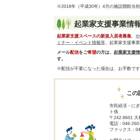
※2018年（平成30年）4月の施設開館
起業家支援事業情
起業家支援スペースの新規入居者募集
、
や
ミナー・イベント情報等
、起業家支援事業
メール
配信
をご
希望
の方は、
起業家支援情
す。
※配信が不要になった場合は、お手数です
この
市民経済・にぎ
ト係
〒242-8601 
電話：046-260-
ファックス：046-