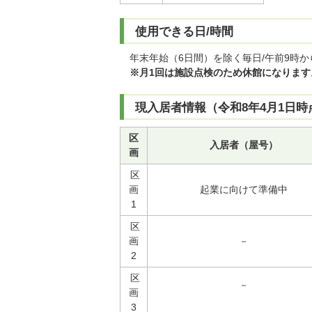
使用できる日/時間
年末年始（6日間）を除く毎日/午前9時か
※月1回は施設点検のため休館になります
現入居者情報（令和8年4月1日時
区
入居者（屋号）
画
区
画
起業に向けて準備中
1
区
画
－
2
区
－
画
3