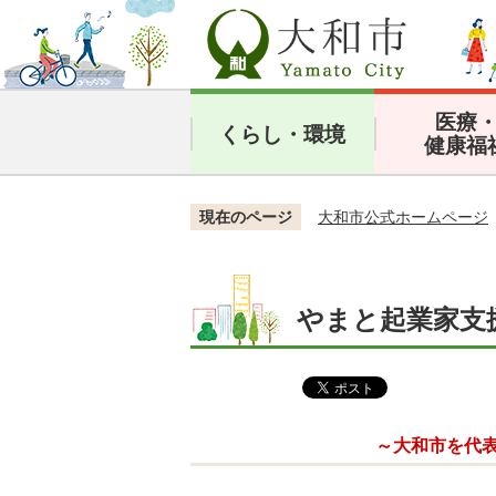
医療
くらし・環境
健康福
現在のページ
大和市公式ホームページ
やまと起業家支援
～大和市を代