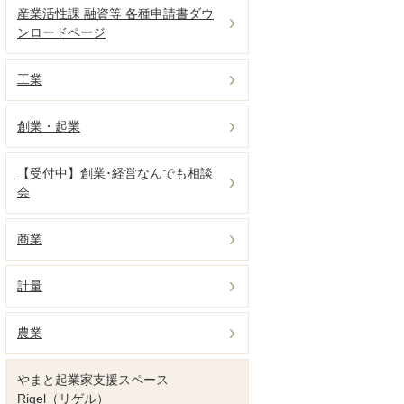
産業活性課 融資等 各種申請書ダウ
ンロードページ
工業
創業・起業
【受付中】創業･経営なんでも相談
会
商業
計量
農業
やまと起業家支援スペース
Rigel（リゲル）