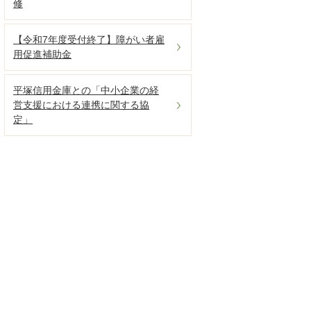
修
【令和7年度受付終了】障がい者雇
用促進補助金
平塚信用金庫との「中小企業の経
営支援における連携に関する協
定」