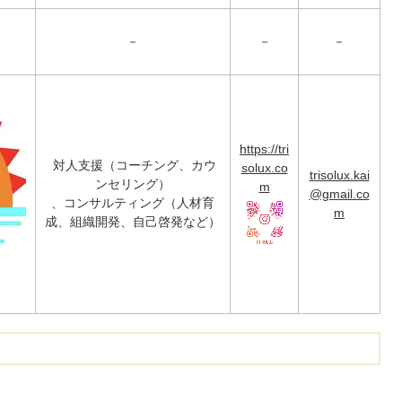
－
－
－
https://tri
対人支援（コーチング、カウ
solux.co
trisolux.kai
ンセリング）
m
@gmail.co
、コンサルティング（人材育
m
成、組織開発、自己啓発など）