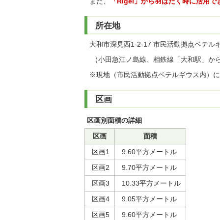
また、
「Rigel」から羽ばたく時に活用
所在地
大和市深見西1-2-17 市民活動拠点ベテル
（小田急江ノ島線、相鉄線「大和駅」から
※現地（市民活動拠点ベテルギウス内）に
区画
区画別面積の詳細
区画
面積
区画1
9.60平方メートル
区画2
9.70平方メートル
区画3
10.33平方メートル
区画4
9.05平方メートル
区画5
9.60平方メートル