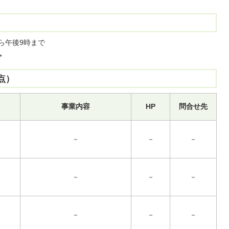
ら午後9時まで
。
点）
事業内容
HP
問合せ先
－
－
－
－
－
－
－
－
－