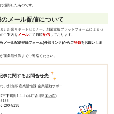
当初に撮影したものです。
報のメール配信について
まと起業サポートセミナー、創業支援プラットフォームによるセ
のご案内を
メール
にて随時
配信
しております。
報メール配信登録フォーム(外部リンク)
からご
登録
をお願いしま
が産業活性課までご連絡ください。
記事に関するお問合せ先
わい創出部 産業活性課 企業活動サポー
大和市下鶴間1-1-1 (本庁舎1階
案内図
)
5135
260-5138