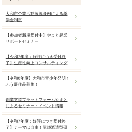
大和市企業活動振興条例による奨
励金制度
【参加者新規受付中】やまと起業
サポートセミナー
【令和7年度：好評につき受付終
了】生産性向上コンサルティング
【令和8年度】大和市青少年発明く
ふう展作品募集！
創業支援プラットフォームやまと
によるセミナー・イベント情報
【令和7年度：好評につき受付終
了】テーマは自由！講師派遣型研