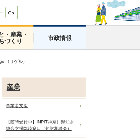
Go
と・産業・
市政情報
ちづくり
gel（リゲル）
産業
事業者支援
【随時受付中】INPIT神奈川県知財
総合支援臨時窓口（知財相談会）