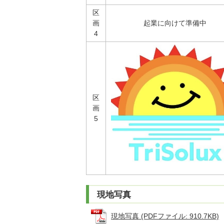
区
画
起業に向けて準備中
4
区
画
5
現地写真
現地写真 (PDFファイル: 910.7KB)