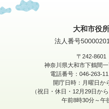
大和市役
法人番号50000201
〒242-8601
神奈川県大和市下鶴間一
電話番号：046-263-1
開庁日時：月曜日か
（祝日・休日・12月29日か
午前8時30分～午