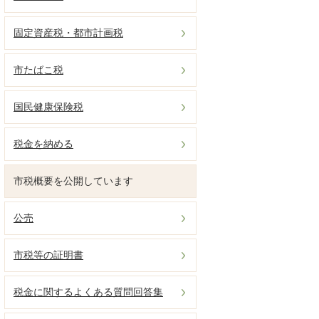
固定資産税・都市計画税
市たばこ税
国民健康保険税
税金を納める
市税概要を公開しています
公売
市税等の証明書
税金に関するよくある質問回答集