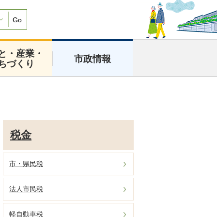
Go
と・産業・
市政情報
ちづくり
税金
市・県民税
法人市民税
軽自動車税