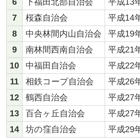
6
下福田北部自治会
平成13
7
桜森自治会
平成14
8
中央林間内山自治会
平成19
9
南林間西南自治会
平成21
10
中福田自治会
平成22
11
相鉄コープ自治会
平成26
12
鶴西自治会
平成27
13
百合ヶ丘自治会
平成27
14
坊の窪自治会
平成29