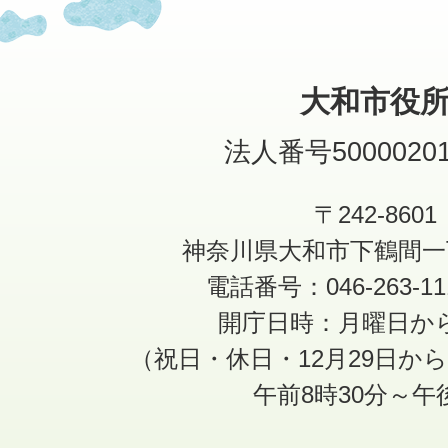
大和市役
法人番号50000201
〒242-8601
神奈川県大和市下鶴間一
電話番号：046-263-1
開庁日時：月曜日か
（祝日・休日・12月29日か
午前8時30分～午