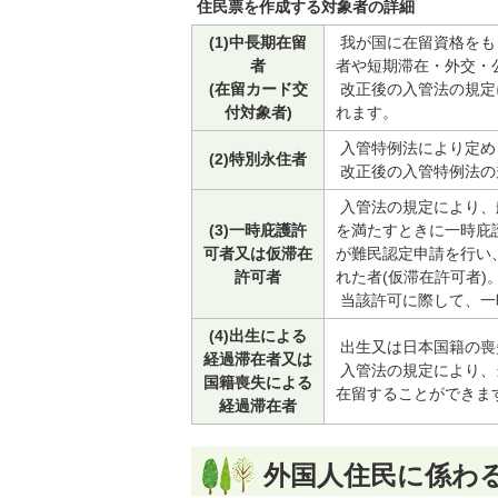
住民票を作成する対象者の詳細
(1)中長期在留
我が国に在留資格をも
者
者や短期滞在・外交・
(在留カード交
改正後の入管法の規定
付対象者)
れます。
入管特例法により定め
(2)特別永住者
改正後の入管特例法の
入管法の規定により、
(3)一時庇護許
を満たすときに一時庇
可者又は仮滞在
が難民認定申請を行い
許可者
れた者(仮滞在許可者)
当該許可に際して、一
(4)出生による
出生又は日本国籍の喪
経過滞在者又は
入管法の規定により、
国籍喪失による
在留することができま
経過滞在者
外国人住民に係わ