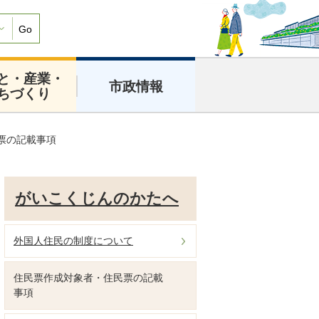
Go
と・産業・
市政情報
ちづくり
票の記載事項
がいこくじんのかたへ
外国人住民の制度について
住民票作成対象者・住民票の記載
事項