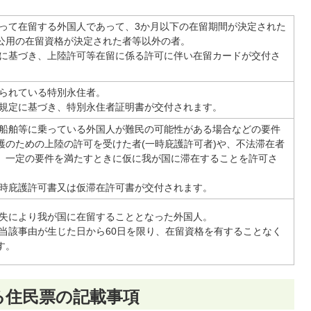
って在留する外国人であって、3か月以下の在留期間が決定された
公用の在留資格が決定された者等以外の者。
に基づき、上陸許可等在留に係る許可に伴い在留カードが交付さ
られている特別永住者。
規定に基づき、特別永住者証明書が交付されます。
船舶等に乗っている外国人が難民の可能性がある場合などの要件
護のための上陸の許可を受けた者(一時庇護許可者)や、不法滞在者
、一定の要件を満たすときに仮に我が国に滞在することを許可さ
。
時庇護許可書又は仮滞在許可書が交付されます。
失により我が国に在留することとなった外国人。
当該事由が生じた日から60日を限り、在留資格を有することなく
す。
る住民票の記載事項