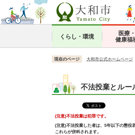
医療
くらし・環境
健康福
現在のページ
大和市公式ホームページ
不法投棄とルー
(注意)不法投棄は犯罪です。
(注意)不法投棄した者は、5年以下の懲役若
これらが併科されます。