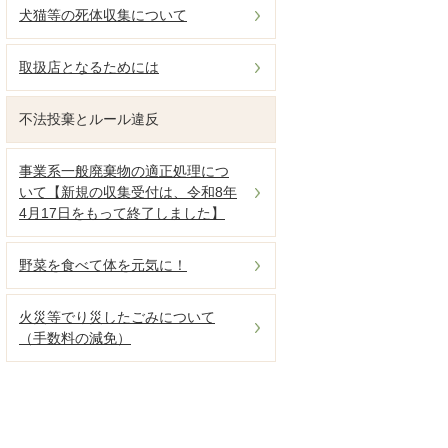
犬猫等の死体収集について
取扱店となるためには
不法投棄とルール違反
事業系一般廃棄物の適正処理につ
いて【新規の収集受付は、令和8年
4月17日をもって終了しました】
野菜を食べて体を元気に！
火災等でり災したごみについて
（手数料の減免）