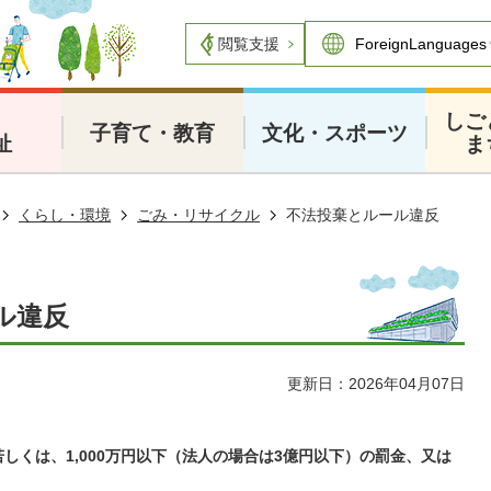
閲覧支援
・
しご
子育て・教育
文化・スポーツ
祉
ま
くらし・環境
ごみ・リサイクル
不法投棄とルール違反
ル違反
更新日：2026年04月07日
しくは、1,000万円以下（法人の場合は3億円以下
）の罰金、又は