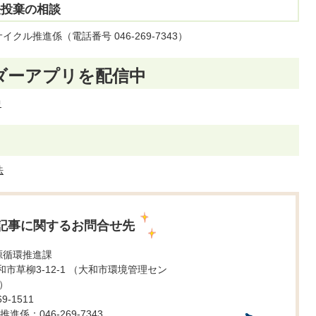
法投棄の相談
ル推進係（電話番号 046-269-7343）
ダーアプリを配信中
中
法
記事に関するお問合せ先
源循環推進課
 大和市草柳3-12-1 （大和市環境管理セン
）
9-1511
係：046-269-7343