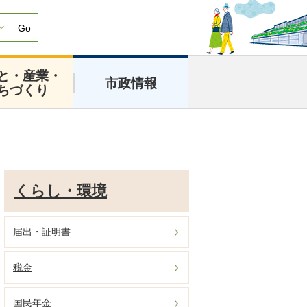
Go
と・産業・
市政情報
ちづくり
くらし・環境
届出・証明書
税金
国民年金