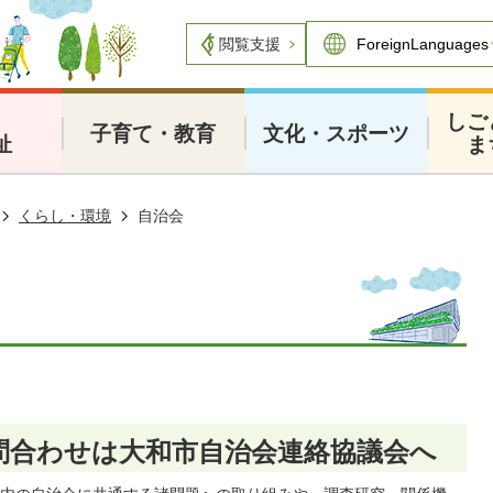
閲覧支援
・
しご
子育て・教育
文化・スポーツ
祉
ま
くらし・環境
自治会
問合わせは大和市自治会連絡協議会へ