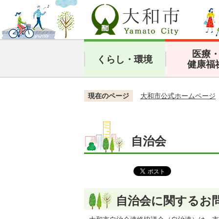
医療
くらし・環境
健康福
現在のページ
大和市公式ホームページ
自治会
自治会に関するお