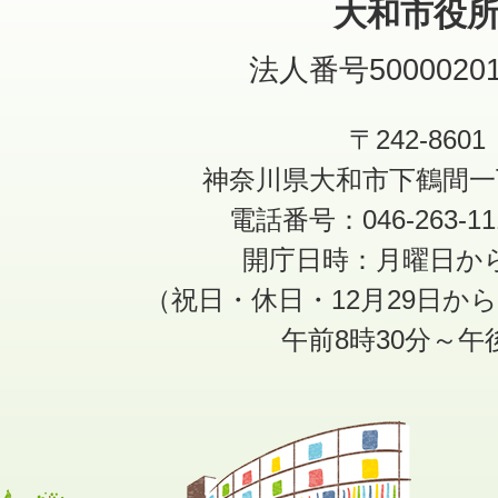
大和市役
法人番号50000201
〒242-8601
神奈川県大和市下鶴間一
電話番号：046-263-1
開庁日時：月曜日か
（祝日・休日・12月29日か
午前8時30分～午