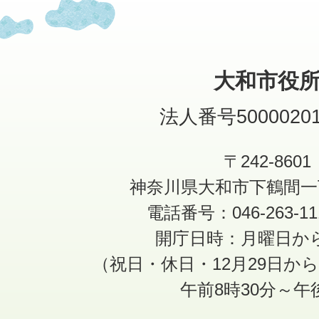
大和市役
法人番号50000201
〒242-8601
神奈川県大和市下鶴間一
電話番号：046-263-1
開庁日時：月曜日か
（祝日・休日・12月29日か
午前8時30分～午