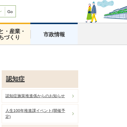
Go
と・産業・
市政情報
ちづくり
認知症
認知症施策推進係からのお知らせ
人生100年推進課イベント(開催予
定)