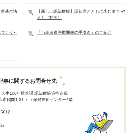
知症基本法
【新しい認知症観】認知症とともに歩むまち や
まと（動画）
域づくり～
「当事者参画型開発の手引き」のご紹介
記事に関するお問合せ先
 人生100年推進課 認知症施策推進係
 大和市鶴間1-31-7 （保健福祉センター4階
5612
ム