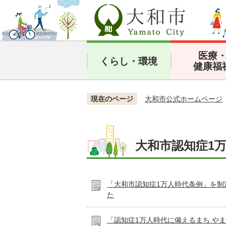
医療
くらし・環境
健康福
現在のページ
大和市公式ホームページ
大和市認知症1
「大和市認知症1万人時代条例」を制
た
「認知症1万人時代に備えるまち や