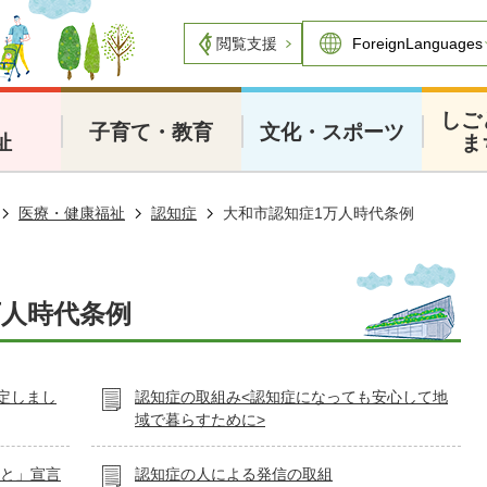
閲覧支援
・
しご
子育て・教育
文化・スポーツ
祉
ま
医療・健康福祉
認知症
大和市認知症1万人時代条例
万人時代条例
定しまし
認知症の取組み<認知症になっても安心して地
域で暮らすために>
まと」宣言
認知症の人による発信の取組