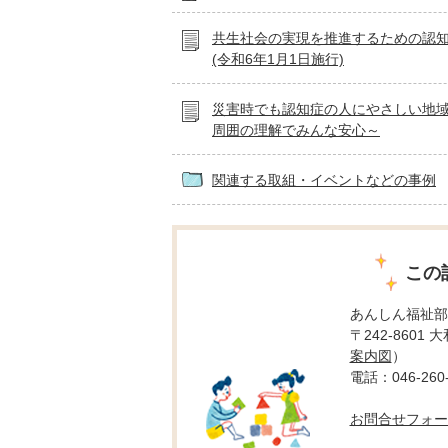
共生社会の実現を推進するための認
(令和6年1月1日施行)
災害時でも認知症の人にやさしい地
周囲の理解でみんな安心～
関連する取組・イベントなどの事例
この
あんしん福祉部
〒242-8601
案内図
）
電話：046-260-
お問合せフォー