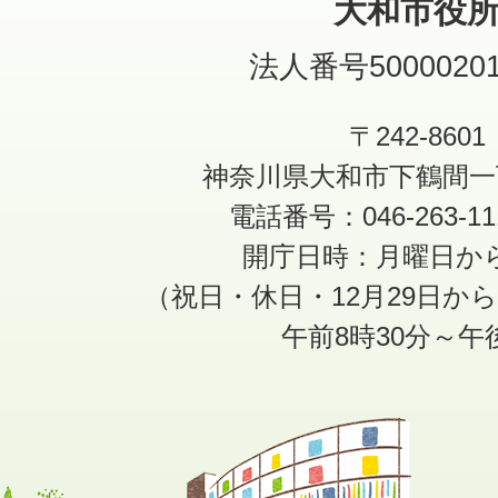
大和市役
法人番号50000201
〒242-8601
神奈川県大和市下鶴間一
電話番号：046-263-1
開庁日時：月曜日か
（祝日・休日・12月29日か
午前8時30分～午