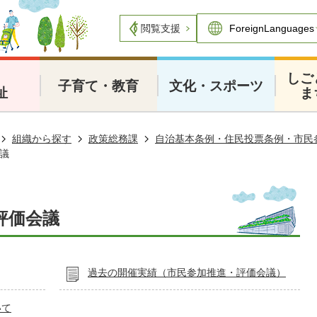
閲覧支援
・
しご
子育て・教育
文化・スポーツ
祉
ま
組織から探す
政策総務課
自治基本条例・住民投票条例・市民
議
評価会議
過去の開催実績（市民参加推進・評価会議）
いて