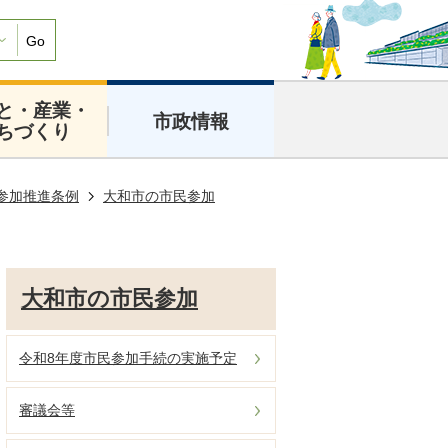
Go
と・産業・
市政情報
ちづくり
参加推進条例
大和市の市民参加
大和市の市民参加
令和8年度市民参加手続の実施予定
審議会等