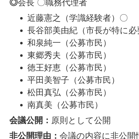
◎
会長 〇職務代理者
近藤憲之（学識経験者）〇
長谷部美由紀（市長が特に必
和泉純一（公募市民）
東郷秀夫（公募市民）
徳王好恵（公募市民）
平田美智子（公募市民）
松田真弘（公募市民）
南真美（公募市民）
会議公開：
原則として公開
非公開理由：
会議の内容に非公開