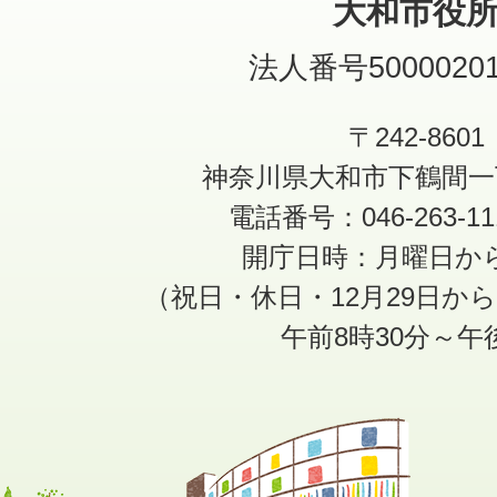
大和市役
法人番号50000201
〒242-8601
神奈川県大和市下鶴間一
電話番号：046-263-1
開庁日時：月曜日か
（祝日・休日・12月29日か
午前8時30分～午