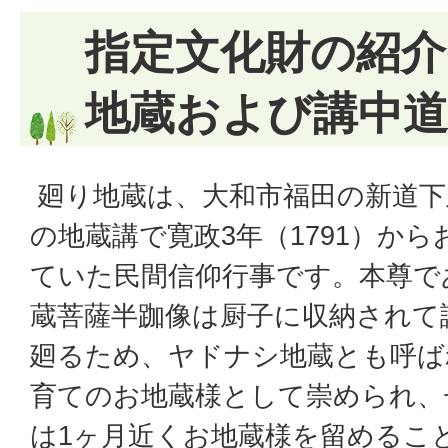
指定文化財の紹介
地蔵および講中道
廻り地蔵は、大和市福田の新道下
の地蔵講で寛政3年（1791）か
ていた民間信仰行事です。本尊で
蔵菩薩半跏像は厨子に収納されて
廻るため、ヤドナシ地蔵とも呼ば
育てのお地蔵様として崇められ、
は1ヶ月近くお地蔵様を留めるこ