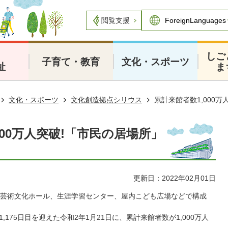
閲覧支援
・
しご
子育て・教育
文化・スポーツ
祉
ま
文化・スポーツ
文化創造拠点シリウス
累計来館者数1,000
000万人突破!「市民の居場所」
更新日：2022年02月01日
芸術文化ホール、生涯学習センター、屋内こども広場などで構成
,175日目を迎えた令和2年1月21日に、累計来館者数が1,000万人