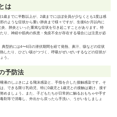
とは
後1歳までに半数以上が、2歳までにほぼ全員が少なくとも1度は感
邪のような症状から重い肺炎まで様々ですが、生後6か月以内に
支炎、肺炎といった重篤な症状を引き起こすことがあります。特
たり、神経や筋肉の疾患・免疫不全が存在する場合には注意が必
日、典型的には4〜6日の潜伏期間を経て発熱、鼻汁、咳などの症状
熱したり、ひどい咳がつづく、呼吸がぜいぜいするなどの症状が
ょう。
の予防法
唾液のしぶきによる飛沫感染と、手指を介した接触感染です。そ
は、できる限り乳幼児、特に0歳児と1歳児との接触は避け、接す
努めましょう。また、子どもたちが日常的に触るおもちゃや手す
毒剤等で消毒し、外出から戻ったら手洗い、うがいをしましょ