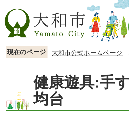
現在のページ
大和市公式ホームページ
健康遊具:手
均台