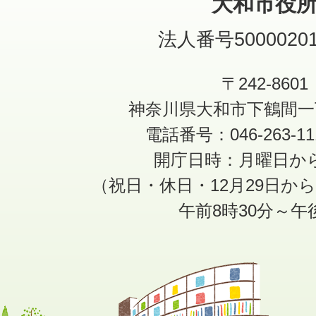
大和市役
法人番号50000201
〒242-8601
神奈川県大和市下鶴間一
電話番号：046-263-1
開庁日時：月曜日か
（祝日・休日・12月29日か
午前8時30分～午