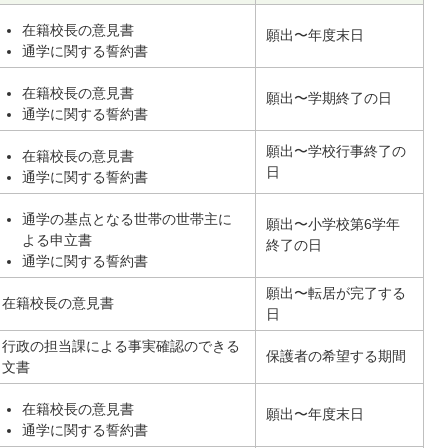
在籍校長の意見書
願出〜年度末日
通学に関する誓約書
在籍校長の意見書
願出〜学期終了の日
通学に関する誓約書
願出〜学校行事終了の
在籍校長の意見書
日
通学に関する誓約書
通学の基点となる世帯の世帯主に
願出〜小学校第6学年
よる申立書
終了の日
通学に関する誓約書
願出〜転居が完了する
在籍校長の意見書
日
行政の担当課による事実確認のできる
保護者の希望する期間
文書
在籍校長の意見書
願出〜年度末日
通学に関する誓約書