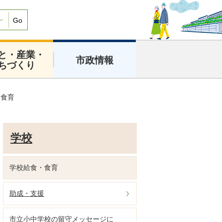
Go
と・産業・
市政情報
ちづくり
・食育
学校
学校給食・食育
助成・支援
市立小中学校の留守メッセージに