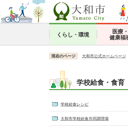
医療
くらし・環境
健康福
現在のページ
大和市公式ホームページ
学校給食・食育
学校給食レシピ
大和市学校給食共同調理場