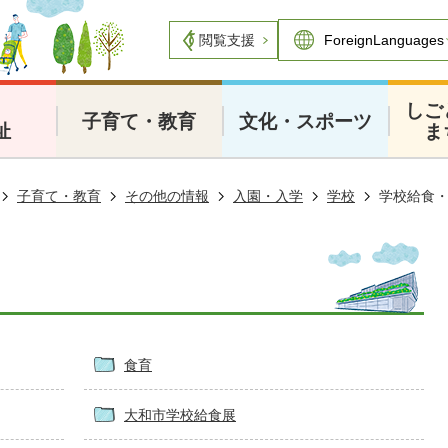
閲覧支援
・
しご
子育て・教育
文化・スポーツ
祉
ま
子育て・教育
その他の情報
入園・入学
学校
学校給食
食育
大和市学校給食展