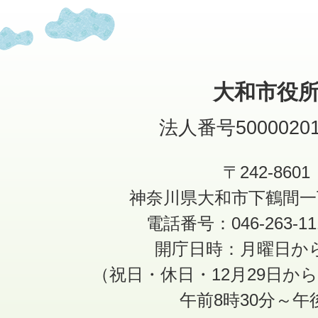
大和市役
法人番号50000201
〒242-8601
神奈川県大和市下鶴間一
電話番号：046-263-1
開庁日時：月曜日か
（祝日・休日・12月29日か
午前8時30分～午