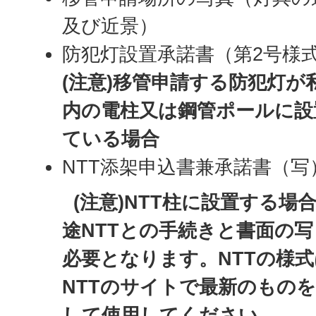
及び近景）
防犯灯設置承諾書（第2号様
(注意)移管申請する防犯灯が
内の電柱又は鋼管ポールに設
ている場合
NTT添架申込書兼承諾書（写
(注意)NTT柱に設置する場
途NTTとの手続きと書面の
必要となります。NTTの様式
NTTのサイトで最新のもの
して使用してください