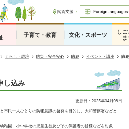
閲覧支援
・
しご
子育て・教育
文化・スポーツ
祉
ま
くらし・環境
防災・安全安心
防犯
イベント・講座
防
申し込み
更新日：2025年04月08日
と市民一人ひとりの防犯意識の啓発を目的に、大和警察署などと
幼稚園、小中学校の児童生徒及びその保護者の皆様などを対象