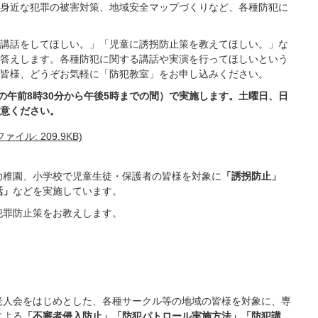
身近な犯罪の被害対策、地域安全マップづくりなど、各種防犯に
講話をしてほしい。」「児童に誘拐防止策を教えてほしい。」な
答えします。各種防犯に関する講話や実演を行ってほしいという
皆様、どうぞお気軽に「防犯教室」をお申し込みください。
の午前8時30分から午後5時までの間）で実施します。土曜日、日
意ください。
ル: 209.9KB)
幼稚園、小学校で児童生徒・保護者の皆様を対象に
「誘拐防止」
話」
などを実施しています。
犯罪防止策をお教えします。
老人会をはじめとした、各種サークル等の地域の皆様を対象に、専
による
「不審者侵入防止」「防犯パトロール実施方法」「防犯講