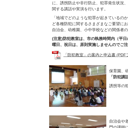
に、誘拐防止や非行防止、犯罪発生状況、
関する講話や実演を行います。
「地域でどのような犯罪が起きているのか
ど各種防犯に関するさまざまなご要望にお
自治会、幼稚園、小中学校などの関係者の
(注意)防犯教室は、市の執務時間内（平日
曜日、祝日は、原則実施しませんのでご注
「防犯教室」の案内と申込書 (PDFファイ
保育園、
「防犯講
誘拐等の
自治会や
門の講師