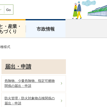
Go
と・産業・
市政情報
ちづくり
各種様式
届出・申請
危険物、少量危険物、指定可燃物
関係の届出・申請
防火管理・防火対象物点検関係の
届出・申請