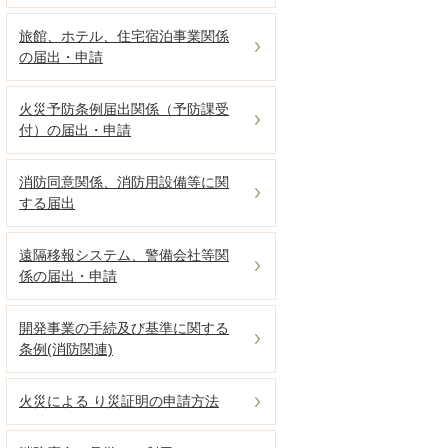
旅館、ホテル、住宅宿泊事業関係
の届出・申請
火災予防条例届出関係（予防課受
付）の届出・申請
消防同意関係、消防用設備等に関
する届出
遠隔移報システム、警備会社等関
係の届出・申請
開発事業の手続及び基準に関する
条例(消防関連)
火災による り災証明の申請方法