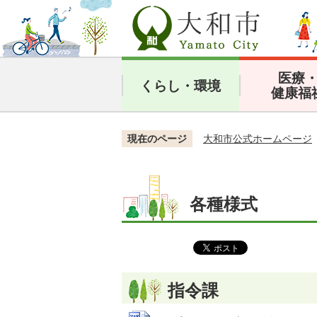
医療
くらし・環境
健康福
現在のページ
大和市公式ホームページ
各種様式
指令課