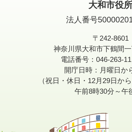
大和市役
法人番号50000201
〒242-8601
神奈川県大和市下鶴間一
電話番号：046-263-1
開庁日時：月曜日か
（祝日・休日・12月29日か
午前8時30分～午