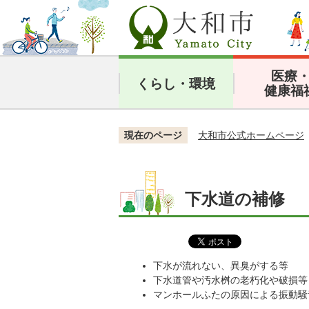
医療
くらし・環境
健康福
現在のページ
大和市公式ホームページ
下水道の補修
下水が流れない、異臭がする等
下水道管や汚水桝の老朽化や破損等
マンホールふたの原因による振動騒