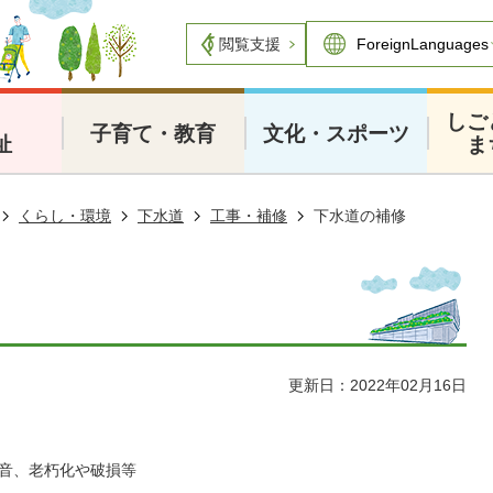
閲覧支援
・
しご
子育て・教育
文化・スポーツ
祉
ま
くらし・環境
下水道
工事・補修
下水道の補修
更新日：2022年02月16日
音、老朽化や破損等