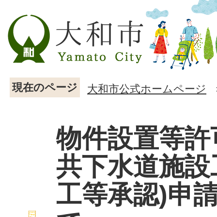
現在のページ
大和市公式ホームページ
物件設置等許
共下水道施設
工等承認)申