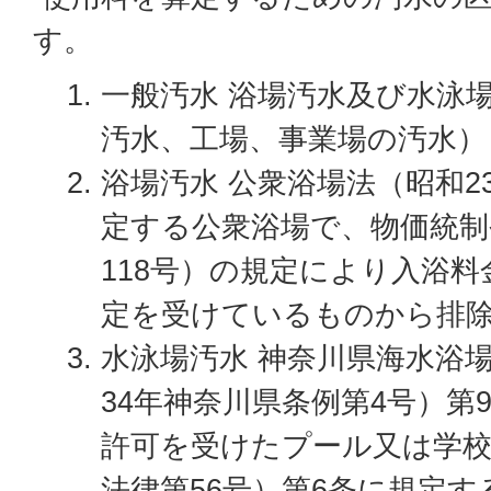
す。
一般汚水 浴場汚水及び水泳
汚水、工場、事業場の汚水）
浴場汚水 公衆浴場法（昭和2
定する公衆浴場で、物価統制
118号）の規定により入浴
定を受けているものから排
水泳場汚水 神奈川県海水浴
34年神奈川県条例第4号）第
許可を受けたプール又は学校
法律第56号）第6条に規定