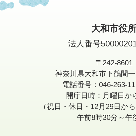
大和市役
法人番号50000201
〒242-8601
神奈川県大和市下鶴間一
電話番号：046-263-1
開庁日時：月曜日か
（祝日・休日・12月29日か
午前8時30分～午