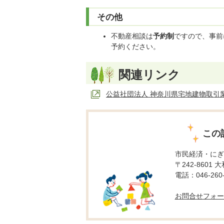
その他
不動産相談は
予約制
ですので、事前に
予約ください。
関連リンク
公益社団法人 神奈川県宅地建物取引
この
市民経済・にぎ
〒242-8601 
電話：046-260-
お問合せフォー