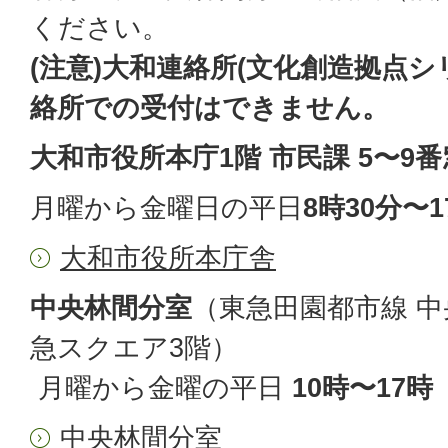
ください。
(注意)大和連絡所(文化創造拠点シ
絡所での受付はできません。
大和市役所本庁1階 市民課 5〜9
月曜から金曜日の平日
8時30分〜1
大和市役所本庁舎
中央林間分室
（東急田園都市線 中
急スクエア3階）
月曜から金曜の平日
10時〜17時
中央林間分室