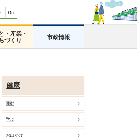
Go
と・産業・
市政情報
ちづくり
健康
運動
学ぶ
お出かけ