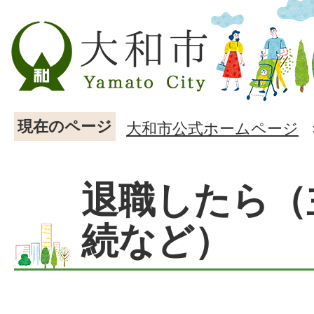
現在のページ
大和市公式ホームページ
退職したら（
続など）