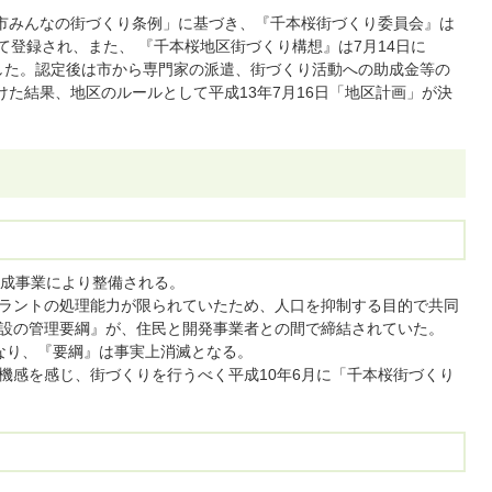
和市みんなの街づくり条例」に基づき、『千本桜街づくり委員会』は
て登録され、また、 『千本桜地区街づくり構想』は7月14日に
した。認定後は市から専門家の派遣、街づくり活動への助成金等の
た結果、地区のルールとして平成13年7月16日「地区計画」が決
造成事業により整備される。
ラントの処理能力が限られていたため、人口を抑制する目的で共同
設の管理要綱』が、住民と開発事業者との間で締結されていた。
なり、『要綱』は事実上消滅となる。
機感を感じ、街づくりを行うべく平成10年6月に「千本桜街づくり