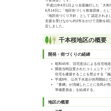
り委員会』です。
平成11年4月1日より全面施行した「大
6月14日に「地区街づくり推進団体」とし
「地区街づくり方針」として 認定されま
支援を受けながら約2年をかけて活動を続け
定しました。
千本桜地区の概要
開発・街づくりの経緯
昭和45年、旧宅造法による住宅地
開発当時設置されたコミュニティプ
住宅を建築することを禁止する『施
平成8年、公共下水道が供用開始と
『要綱』が消滅したことに住民が危
準備委員会」を結成する。
地区の概要