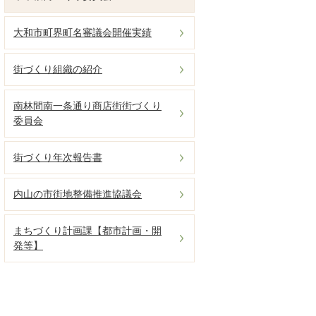
大和市町界町名審議会開催実績
街づくり組織の紹介
南林間南一条通り商店街街づくり
委員会
街づくり年次報告書
内山の市街地整備推進協議会
まちづくり計画課【都市計画・開
発等】