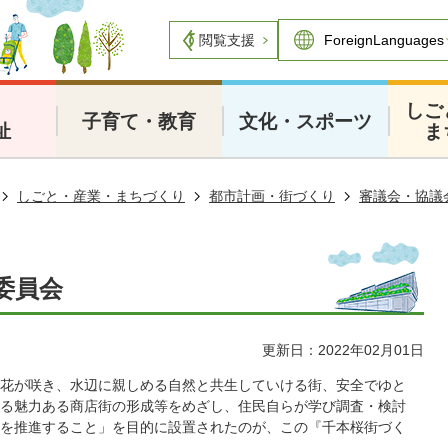
閲覧支援
・
しご
子育て・教育
文化・スポーツ
祉
ま
しごと・産業・まちづくり
都市計画・街づくり
審議会・協議
委員会
更新日：2022年02月01日
花が咲き、水辺に親しめる自然と共生していける街、安全でゆと
る魅力ある商店街の形成等をめざし、住民自らが学び調査・検討
を推進すること」を目的に設置されたのが、この『千本桜街づく